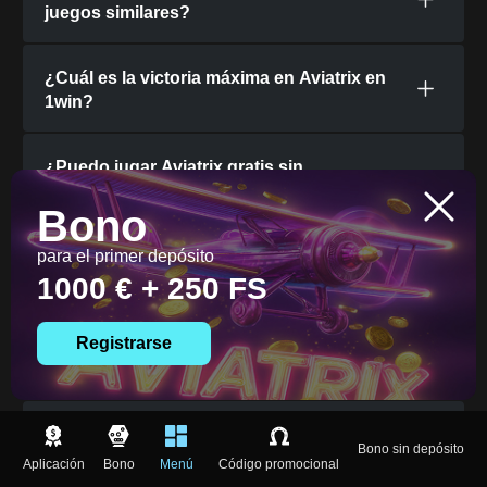
juegos similares?
¿Cuál es la victoria máxima en Aviatrix en
1win?
¿Puedo jugar Aviatrix gratis sin
registrarme?
Bono
para el primer depósito
¿Cómo puedo comprobar si Aviatrix es
justo?
1000 € + 250 FS
Registrarse
¿Qué configuraciones debe elegir un
principiante en Aviatrix?
¿Qué significan RTP y volatilidad en
Bono sin depósito
Aviatrix?
Aplicación
Bono
Menú
Código promocional