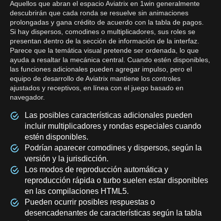
Aquellos que abran el espacio Aviatrix en 1win generalmente
descubrirán que cada ronda se resuelve sin animaciones
prolongadas y gana crédito de acuerdo con la tabla de pagos.
Si hay dispersos, comodines o multiplicadores, sus roles se
presentan dentro de la sección de información de la interfaz.
Parece que la temática visual pretende ser ordenada, lo que
ayuda a resaltar la mecánica central. Cuando estén disponibles,
las funciones adicionales pueden agregar impulso, pero el
equipo de desarrollo de Aviatrix mantiene los controles
ajustados y receptivos, en línea con el juego basado en
navegador.
Las posibles características adicionales pueden
incluir multiplicadores y rondas especiales cuando
estén disponibles.
Podrían aparecer comodines y dispersos, según la
versión y la jurisdicción.
Los modos de reproducción automática y
reproducción rápida o turbo suelen estar disponibles
en las compilaciones HTML5.
Pueden ocurrir posibles respuestas o
desencadenantes de características según la tabla