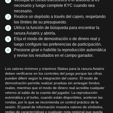
necesario y luego complete KYC cuando sea
necesario.
Realice un depósito a través del cajero, respetando
los límites de su presupuesto.
Utilice la función de búsqueda para encontrar la
ranura Aviatrix y abrirla.
Elija el modo de demostración o de dinero real y
luego configure las preferencias de participación.
Presione girar o habilite la reproducción automática
y revise los resultados en el campo ganador.
Los valores mínimos y máximos Stakes para la ranura Aviatrix
deben verificarse en los controles del juego porque las cifras
pueden diferir según la integración del casino. El modo de
demostración permite realizar pruebas sin arriesgar fondos
reales, mientras que el modo de dinero real acredita cualquier
retorno al saldo de la cuenta del jugador. La reproducción
automática y el turbo, cuando están disponibles, aceleran las
rondas, por lo que se recomienda un control práctico de la
sesión. El panel de información muestra valores de símbolos,
reglas de características y cualquier nota regional que pueda