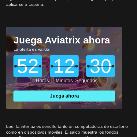
aplicarse a España.
Juega Aviatrix ahora
La oferta es válida:
52
12
28
Horas
Minutos
Segundos
Juega ahora
Leer la interfaz es sencillo tanto en computadoras de escritorio
como en dispositivos móviles. El saldo muestra los fondos