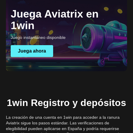
Juega Aviatrix en
1win
Juego instantáneo disponible
Juega ahora
1win Registro y depósitos
La creación de una cuenta en 1win para acceder a la ranura
Aviatrix sigue los pasos estándar. Las verificaciones de
elegibilidad pueden aplicarse en España y podría requerirse