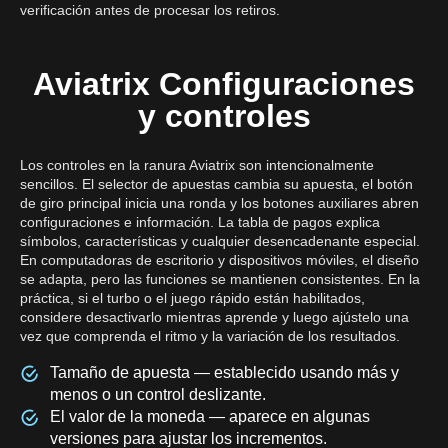
verificación antes de procesar los retiros.
Aviatrix Configuraciones
y controles
Los controles en la ranura Aviatrix son intencionalmente
sencillos. El selector de apuestas cambia su apuesta, el botón
de giro principal inicia una ronda y los botones auxiliares abren
configuraciones e información. La tabla de pagos explica
símbolos, características y cualquier desencadenante especial.
En computadoras de escritorio y dispositivos móviles, el diseño
se adapta, pero las funciones se mantienen consistentes. En la
práctica, si el turbo o el juego rápido están habilitados,
considere desactivarlo mientras aprende y luego ajústelo una
vez que comprenda el ritmo y la variación de los resultados.
Tamaño de apuesta — establecido usando más y
menos o un control deslizante.
El valor de la moneda — aparece en algunas
versiones para ajustar los incrementos.