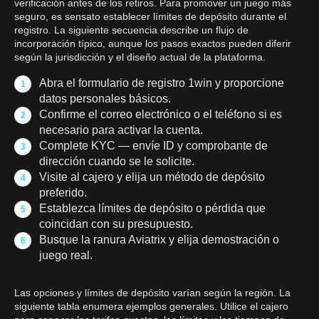
verificación antes de los retiros. Para promover un juego más
seguro, es sensato establecer límites de depósito durante el
registro. La siguiente secuencia describe un flujo de
incorporación típico, aunque los pasos exactos pueden diferir
según la jurisdicción y el diseño actual de la plataforma.
Abra el formulario de registro 1win y proporcione
datos personales básicos.
Confirme el correo electrónico o el teléfono si es
necesario para activar la cuenta.
Complete KYC — envíe ID y comprobante de
dirección cuando se le solicite.
Visite al cajero y elija un método de depósito
preferido.
Establezca límites de depósito o pérdida que
coincidan con su presupuesto.
Busque la ranura Aviatrix y elija demostración o
juego real.
Las opciones y límites de depósito varían según la región. La
siguiente tabla enumera ejemplos generales. Utilice el cajero