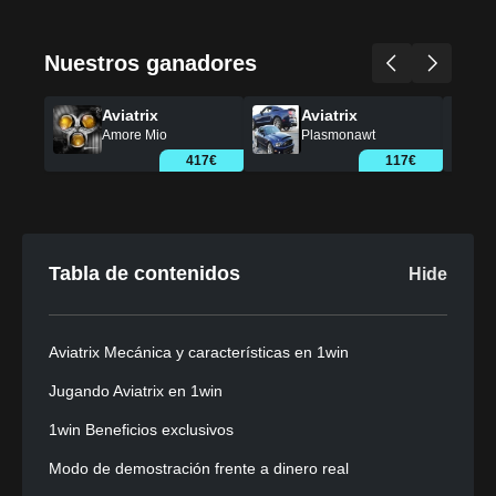
Nuestros ganadores
Aviatrix
Aviatrix
Amore Mio
Plasmonawt
417€
117€
Tabla de contenidos
Hide
Aviatrix Mecánica y características en 1win
Jugando Aviatrix en 1win
1win Beneficios exclusivos
Modo de demostración frente a dinero real