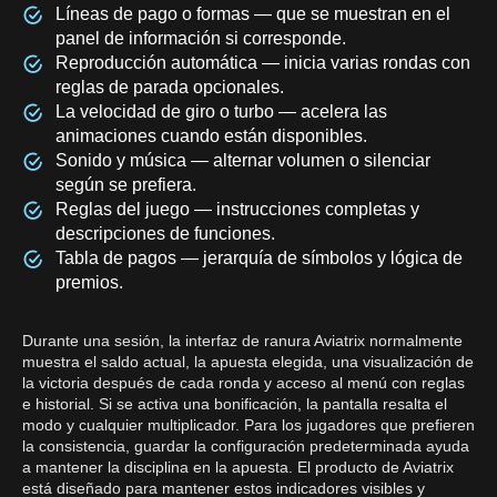
Líneas de pago o formas — que se muestran en el
panel de información si corresponde.
Reproducción automática — inicia varias rondas con
reglas de parada opcionales.
La velocidad de giro o turbo — acelera las
animaciones cuando están disponibles.
Sonido y música — alternar volumen o silenciar
según se prefiera.
Reglas del juego — instrucciones completas y
descripciones de funciones.
Tabla de pagos — jerarquía de símbolos y lógica de
premios.
Durante una sesión, la interfaz de ranura Aviatrix normalmente
muestra el saldo actual, la apuesta elegida, una visualización de
la victoria después de cada ronda y acceso al menú con reglas
e historial. Si se activa una bonificación, la pantalla resalta el
modo y cualquier multiplicador. Para los jugadores que prefieren
la consistencia, guardar la configuración predeterminada ayuda
a mantener la disciplina en la apuesta. El producto de Aviatrix
está diseñado para mantener estos indicadores visibles y