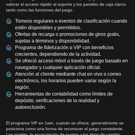
valorar el acceso rápido al soporte y los paneles de caja claros
tanto como las funciones del juego.
Torneos regulares o eventos de clasificación cuando
estén disponibles y permitidos.
Ofertas de recarga o promociones de giros gratis,
sujetas a términos y disponibilidad.
Programa de fidelización o VIP con beneficios
crecientes, dependiendo de la actividad.
Se ofreció acceso móvil a través de juego basado en
navegador y cualquier aplicación oficial.
Atención al cliente mediante chat en vivo o correo
electrónico, los horarios pueden variar según la
región.
Herramientas de contabilidad como límites de
depósito, verificaciones de la realidad y
autoexclusión.
El programa VIP en 1win, cuando se ofrece, generalmente se
posiciona como una forma de reconocer el juego consistente.
Los niveles, la acumulación de puntos y los tipos de cambio