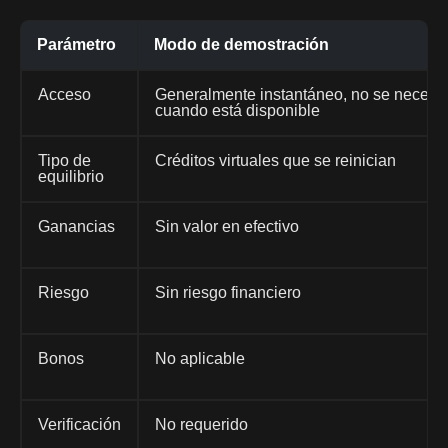
Parámetro
Modo de demostración
Acceso
Generalmente instantáneo, no se necesit
cuando está disponible
Tipo de
Créditos virtuales que se reinician
equilibrio
Ganancias
Sin valor en efectivo
Riesgo
Sin riesgo financiero
Bonos
No aplicable
Verificación
No requerido