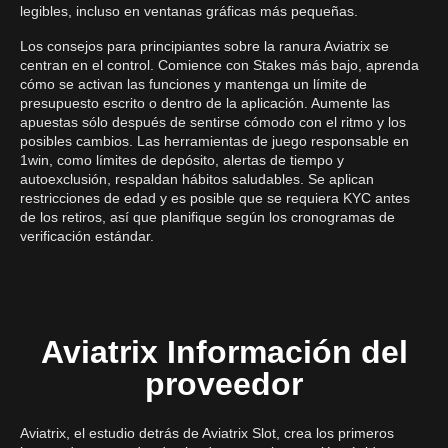
legibles, incluso en ventanas gráficas más pequeñas.
Los consejos para principiantes sobre la ranura Aviatrix se
centran en el control. Comience con Stakes más bajo, aprenda
cómo se activan las funciones y mantenga un límite de
presupuesto escrito o dentro de la aplicación. Aumente las
apuestas sólo después de sentirse cómodo con el ritmo y los
posibles cambios. Las herramientas de juego responsable en
1win, como límites de depósito, alertas de tiempo y
autoexclusión, respaldan hábitos saludables. Se aplican
restricciones de edad y es posible que se requiera KYC antes
de los retiros, así que planifique según los cronogramas de
verificación estándar.
Aviatrix Información del
proveedor
Aviatrix, el estudio detrás de Aviatrix Slot, crea los primeros