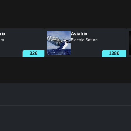
rix
Aviatrix
atsiam
Delirium
95€
32€