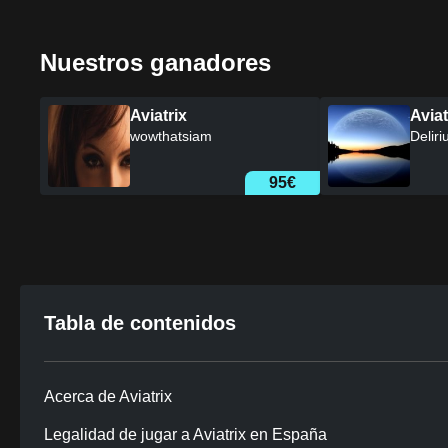
Nuestros ganadores
Aviatrix
Aviat
Trip
wowth
127€
Tabla de contenidos
Acerca de Aviatrix
Legalidad de jugar a Aviatrix en España