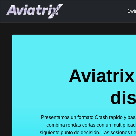
1win
Aviatri
di
Presentamos un formato Crash rápido y basado 
combina rondas cortas con un multiplica
siguiente punto de decisión. Las sesiones t