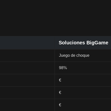
Soluciones BigGame
Juego de choque
98%
€
€
€