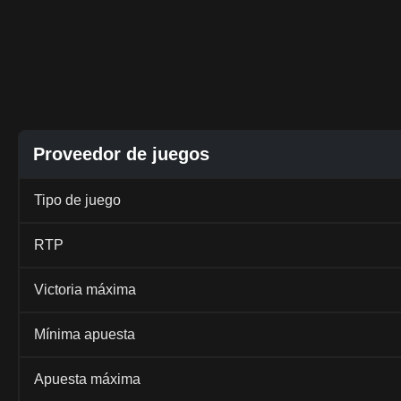
Proveedor de juegos
Tipo de juego
RTP
Victoria máxima
Mínima apuesta
Apuesta máxima