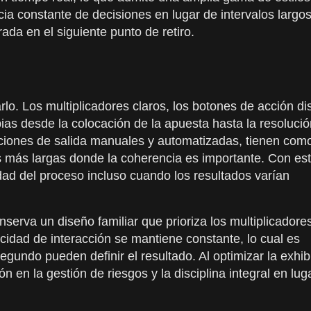
ia constante de decisiones en lugar de intervalos largo
ada en el siguiente punto de retiro.
lo. Los multiplicadores claros, los botones de acción dis
pias desde la colocación de la apuesta hasta la resoluci
opciones de salida manuales y automatizadas, tienen com
es más largas donde la coherencia es importante. Con es
idad del proceso incluso cuando los resultados varían
conserva un diseño familiar que prioriza los multiplicadore
ocidad de interacción se mantiene constante, lo cual es
egundo pueden definir el resultado. Al optimizar la exhib
n en la gestión de riesgos y la disciplina integral en lug