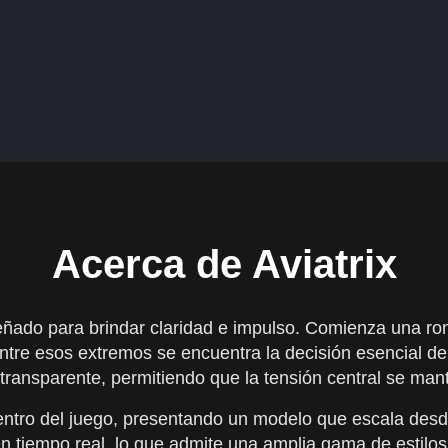
s
Acerca de Aviatrix
iseñado para brindar claridad e impulso. Comienza una ro
ntre esos extremos se encuentra la decisión esencial de 
 transparente, permitiendo que la tensión central se man
centro del juego, presentando un modelo que escala desd
en tiempo real, lo que admite una amplia gama de estil